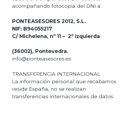
acompañando fotocopia del DNI a:
PONTEASESORES 2012, S.L.
NIF: B94055217
C/ Michelena, nº 11 –
2º izquierda
(36002), Pontevedra.
info@ponteasesores.es
TRANSFERENCIA INTERNACIONAL
La información personal que recabamos
reside España, no se realizan
transferencias internacionales de datos.
ENLACES A SITIOS DE TERCEROS
En el caso que suministremos enlaces a
sitios web que no son operados ni