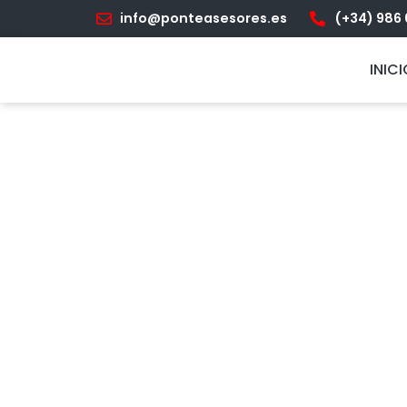
info@ponteasesores.es
(+34) 986 
INIC