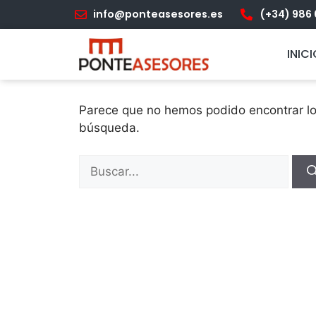
info@ponteasesores.es
(+34) 986 
No se ha encont
INIC
Parece que no hemos podido encontrar l
búsqueda.