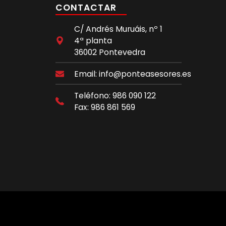
CONTACTAR
C/ Andrés Muruáis, nº 1
4ª planta
36002 Pontevedra
Email: info@ponteasesores.es
Teléfono: 986 090 122
Fax: 986 861 569