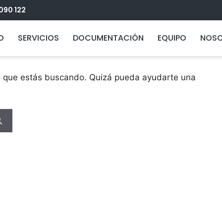
090 122
rado nada
IO
SERVICIOS
DOCUMENTACIÓN
EQUIPO
NOS
o que estás buscando. Quizá pueda ayudarte una